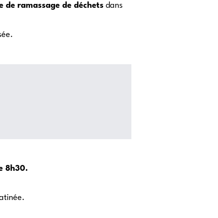
le de ramassage de déchets
dans
sée.
e 8h30.
matinée.