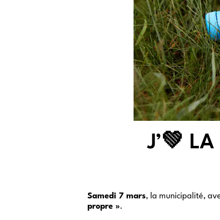
J’💚 L
Samedi 7 mars
, la municipalité, a
propre »
.