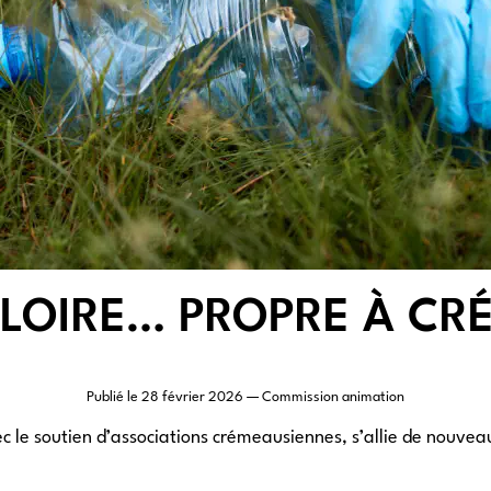
A LOIRE… PROPRE À C
Publié le
28 février 2026
— Commission animation
vec le soutien d’associations crémeausiennes, s’allie de nouvea