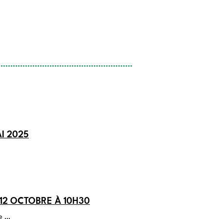
I 2025
12 OCTOBRE À 10H30
le
…